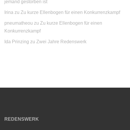
jemand gestorben ist
Irina
zu
Zu kurze Ellenbogen für einen Konkurrenzkampf
pneumatheou
zu
Zu kurze Ellenbogen für einen
Konkurrenzkampf
Ida Prinzing
zu
Zwei Jahre Redenswerk
REDENSWERK