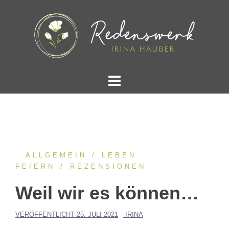
Springe
zum
Inhalt
ALLGEMEIN
LEBEN
FEIERN
REZENSIONEN
Weil wir es können…
VERÖFFENTLICHT
25. JULI 2021
IRINA