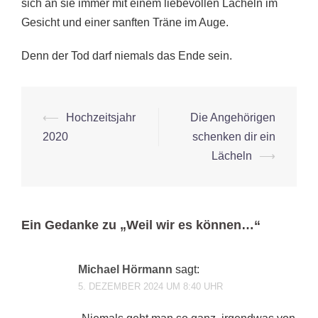
sich an sie immer mit einem liebevollen Lächeln im
Gesicht und einer sanften Träne im Auge.
Denn der Tod darf niemals das Ende sein.
Beitrags-
⟵
Hochzeitsjahr
Die Angehörigen
Navigation
2020
schenken dir ein
Lächeln
⟶
Ein Gedanke zu „
Weil wir es können…
“
Michael Hörmann
sagt:
5. DEZEMBER 2024 UM 8:40 UHR