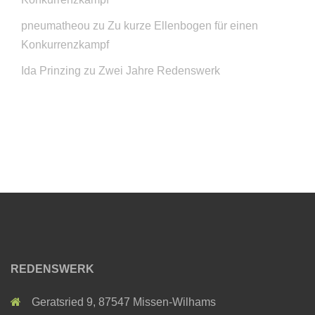
pneumatheou
zu
Zu kurze Ellenbogen für einen
Konkurrenzkampf
Ida Prinzing
zu
Zwei Jahre Redenswerk
REDENSWERK
Geratsried 9, 87547 Missen-Wilhams