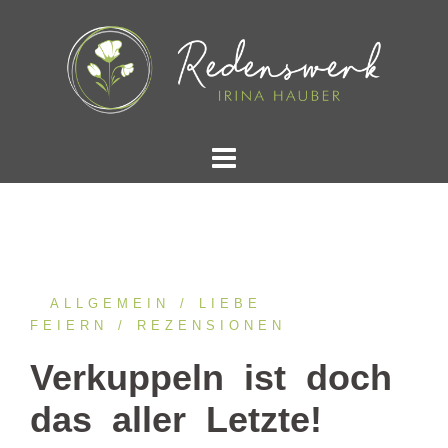
Springe
zum
Inhalt
ALLGEMEIN
LIEBE
FEIERN
REZENSIONEN
Verkuppeln ist doch
das aller Letzte!