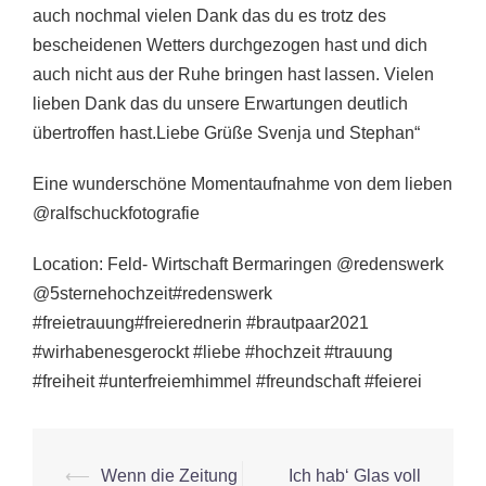
auch nochmal vielen Dank das du es trotz des
bescheidenen Wetters durchgezogen hast und dich
auch nicht aus der Ruhe bringen hast lassen. Vielen
lieben Dank das du unsere Erwartungen deutlich
übertroffen hast.Liebe Grüße Svenja und Stephan“
Eine wunderschöne Momentaufnahme von dem lieben
@ralfschuckfotografie
Location: Feld- Wirtschaft Bermaringen @redenswerk
@5sternehochzeit#redenswerk
#freietrauung#freierednerin #brautpaar2021
#wirhabenesgerockt #liebe #hochzeit #trauung
#freiheit #unterfreiemhimmel #freundschaft #feierei
Beitrags-
⟵
Wenn die Zeitung
Ich hab‘ Glas voll