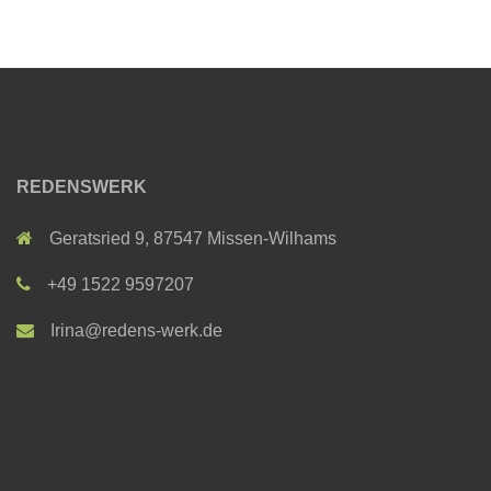
REDENSWERK
Geratsried 9, 87547 Missen-Wilhams
+49 1522 9597207
Irina@redens-werk.de