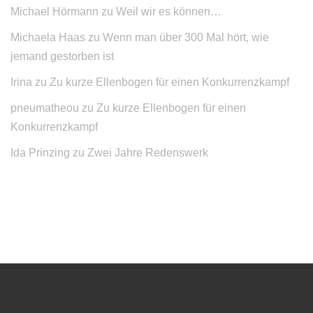
Michael Hörmann
zu
Weil wir es können…
Michaela Haas
zu
Wenn man über 300 Mal hört, wie
jemand gestorben ist
Irina
zu
Zu kurze Ellenbogen für einen Konkurrenzkampf
pneumatheou
zu
Zu kurze Ellenbogen für einen
Konkurrenzkampf
Ida Prinzing
zu
Zwei Jahre Redenswerk