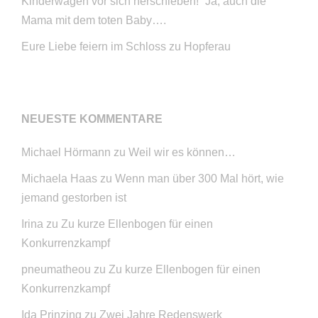
Kinderwagen vor sich herschieben!“ Ja, auch die
Mama mit dem toten Baby….
Eure Liebe feiern im Schloss zu Hopferau
NEUESTE KOMMENTARE
Michael Hörmann
zu
Weil wir es können…
Michaela Haas
zu
Wenn man über 300 Mal hört, wie
jemand gestorben ist
Irina
zu
Zu kurze Ellenbogen für einen
Konkurrenzkampf
pneumatheou
zu
Zu kurze Ellenbogen für einen
Konkurrenzkampf
Ida Prinzing
zu
Zwei Jahre Redenswerk