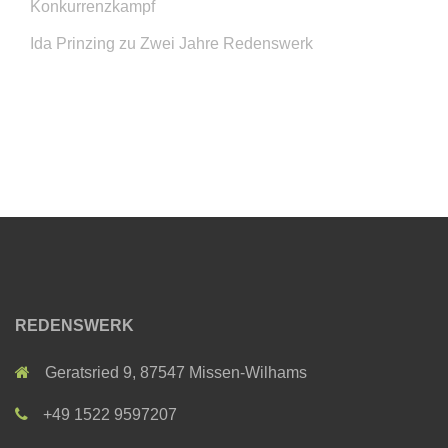
Konkurrenzkampf
Ida Prinzing
zu
Zwei Jahre Redenswerk
REDENSWERK
Geratsried 9, 87547 Missen-Wilhams
+49 1522 9597207