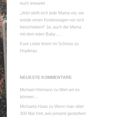
euch erwartet
„Jetzt stellt sich jede Mama vor, sie
würde einen Kinderwagen vor sich
herschieben!“ Ja, auch die Mama
mit dem toten Baby….
Eure Liebe feiern im Schloss zu
Hopferau
NEUESTE KOMMENTARE
Michael Hörmann
zu
Weil wir es
können…
Michaela Haas
zu
Wenn man über
300 Mal hört, wie jemand gestorben