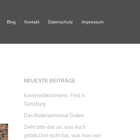
Blog
Kontakt
Datenschutz
Impressum
NEUESTE BEITRÄGE
Kinderwillkommens- Fest in
Günzburg
Das Bodenpersonal Gottes
Zieht bitte das an, was euch
gefällt.Und nicht das, was man von