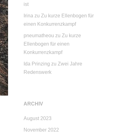
ist
Irina
zu
Zu kurze Ellenbogen für
einen Konkurrenzkampf
pneumatheou
zu
Zu kurze
Ellenbogen für einen
Konkurrenzkampf
Ida Prinzing
zu
Zwei Jahre
Redenswerk
ARCHIV
August 2023
November 2022