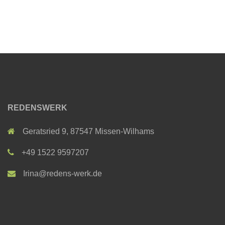
REDENSWERK
Geratsried 9, 87547 Missen-Wilhams
+49 1522 9597207
Irina@redens-werk.de