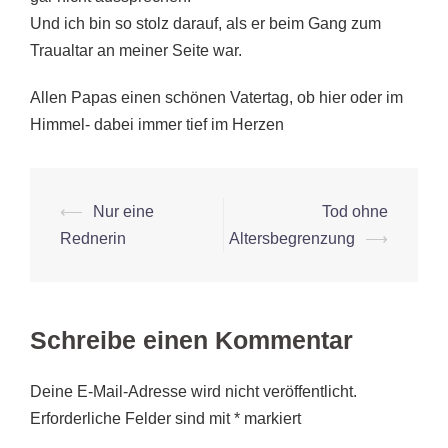
Und ich bin so stolz darauf, als er beim Gang zum
Traualtar an meiner Seite war.
Allen Papas einen schönen Vatertag, ob hier oder im
Himmel- dabei immer tief im Herzen
Beitrags-
⟵
Nur eine
Tod ohne
Navigation
Rednerin
Altersbegrenzung
⟶
Schreibe einen Kommentar
Deine E-Mail-Adresse wird nicht veröffentlicht.
Erforderliche Felder sind mit
*
markiert