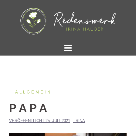
Springe
zum
Inhalt
ALLGEMEIN
P A P A
VERÖFFENTLICHT
25. JULI 2021
IRINA