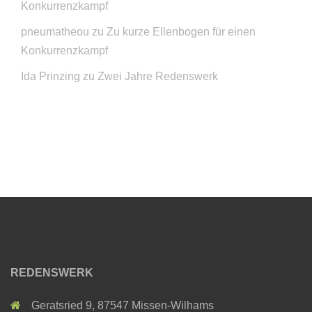
Konkurrenzkampf
pneumatheou
zu
Zu kurze Ellenbogen für einen
Konkurrenzkampf
Ida Prinzing
zu
Zwei Jahre Redenswerk
REDENSWERK
Geratsried 9, 87547 Missen-Wilhams