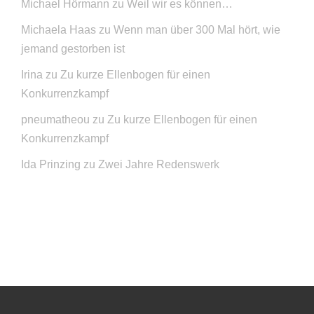
Michael Hörmann
zu
Weil wir es können…
Michaela Haas
zu
Wenn man über 300 Mal hört, wie
jemand gestorben ist
Irina
zu
Zu kurze Ellenbogen für einen
Konkurrenzkampf
pneumatheou
zu
Zu kurze Ellenbogen für einen
Konkurrenzkampf
Ida Prinzing
zu
Zwei Jahre Redenswerk