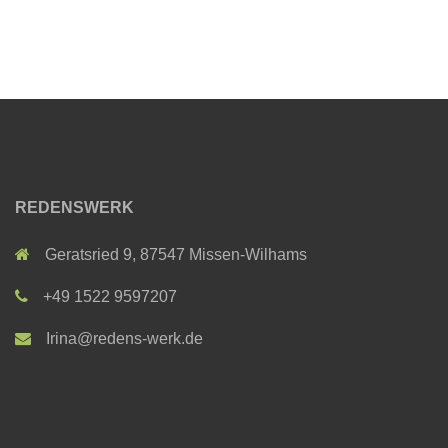
REDENSWERK
Geratsried 9, 87547 Missen-Wilhams
+49 1522 9597207
Irina@redens-werk.de