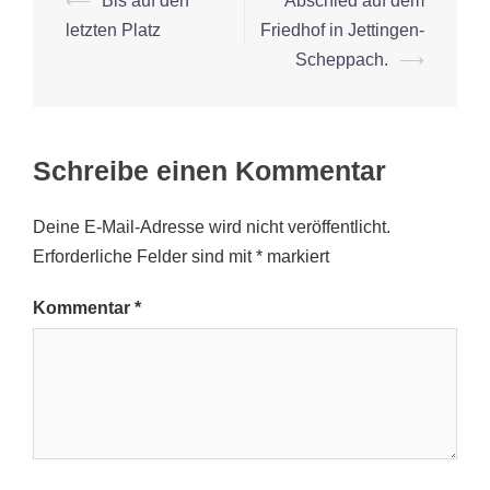
Beitrags-
⟵
Bis auf den
Abschied auf dem
Navigation
letzten Platz
Friedhof in Jettingen-
Scheppach.
⟶
Schreibe einen Kommentar
Deine E-Mail-Adresse wird nicht veröffentlicht.
Erforderliche Felder sind mit
*
markiert
Kommentar
*