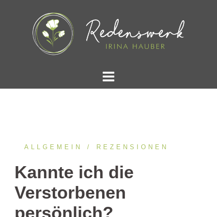
Springe
zum
Inhalt
ALLGEMEIN
REZENSIONEN
Kannte ich die
Verstorbenen
persönlich?