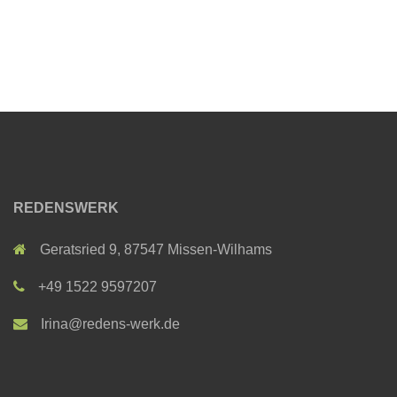
REDENSWERK
Geratsried 9, 87547 Missen-Wilhams
+49 1522 9597207
Irina@redens-werk.de