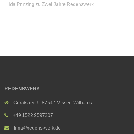
Ida Prinzing
zu
Zwei Jahre Redenswerk
REDENSWERK
Geratsried 9, 87547 Missen-Wilhams
+49 1522 9597207
Irina@redens-werk.de