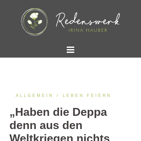
Springe
zum
Inhalt
ALLGEMEIN
LEBEN FEIERN
„Haben die Deppa
denn aus den
Weltkriegen nichts