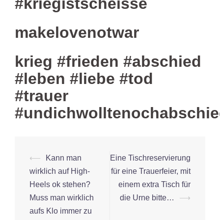
#kriegistscheisse
makelovenotwar
krieg #frieden #abschied
#leben #liebe #tod
#trauer
#undichwolltenochabschi
Beitrags-
⟵
Kann man
Eine Tischreservierung
Navigation
wirklich auf High-
für eine Trauerfeier, mit
Heels ok stehen?
einem extra Tisch für
Muss man wirklich
die Urne bitte…
⟶
aufs Klo immer zu