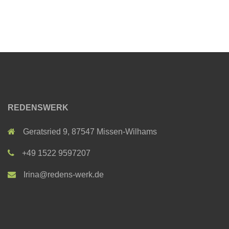
REDENSWERK
Geratsried 9, 87547 Missen-Wilhams
+49 1522 9597207
Irina@redens-werk.de