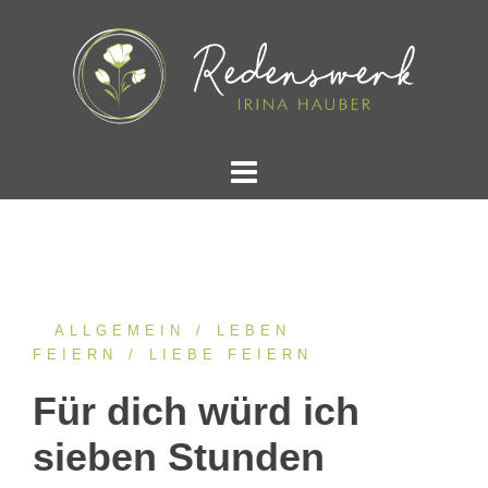
Springe
zum
Inhalt
ALLGEMEIN
LEBEN
FEIERN
LIEBE FEIERN
Für dich würd ich
sieben Stunden