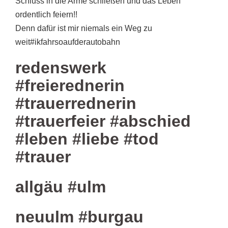
Schluss in die Arme schließen und das Leben
ordentlich feiern!!
Denn dafür ist mir niemals ein Weg zu
weit#ikfahrsoaufderautobahn
redenswerk
#freierednerin
#trauerrednerin
#trauerfeier #abschied
#leben #liebe #tod
#trauer
allgäu #ulm
neuulm #burgau