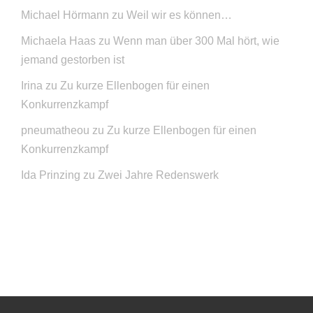
Michael Hörmann
zu
Weil wir es können…
Michaela Haas
zu
Wenn man über 300 Mal hört, wie
jemand gestorben ist
Irina
zu
Zu kurze Ellenbogen für einen
Konkurrenzkampf
pneumatheou
zu
Zu kurze Ellenbogen für einen
Konkurrenzkampf
Ida Prinzing
zu
Zwei Jahre Redenswerk