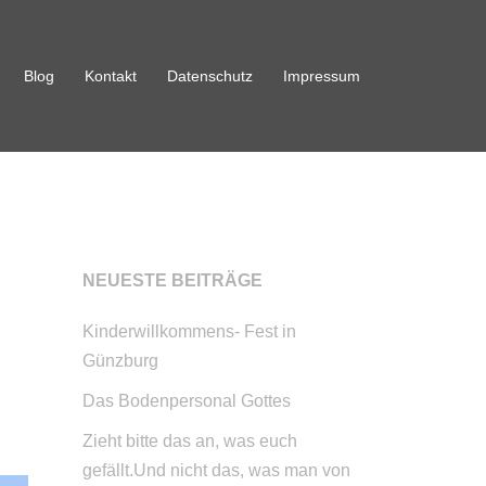
Blog
Kontakt
Datenschutz
Impressum
NEUESTE BEITRÄGE
Kinderwillkommens- Fest in
Günzburg
Das Bodenpersonal Gottes
Zieht bitte das an, was euch
gefällt.Und nicht das, was man von