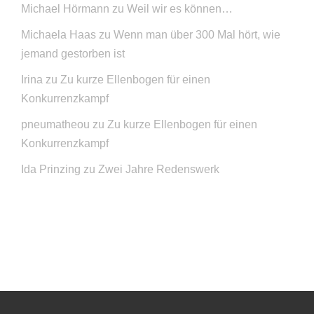
Michael Hörmann
zu
Weil wir es können…
Michaela Haas
zu
Wenn man über 300 Mal hört, wie
jemand gestorben ist
Irina
zu
Zu kurze Ellenbogen für einen
Konkurrenzkampf
pneumatheou
zu
Zu kurze Ellenbogen für einen
Konkurrenzkampf
Ida Prinzing
zu
Zwei Jahre Redenswerk