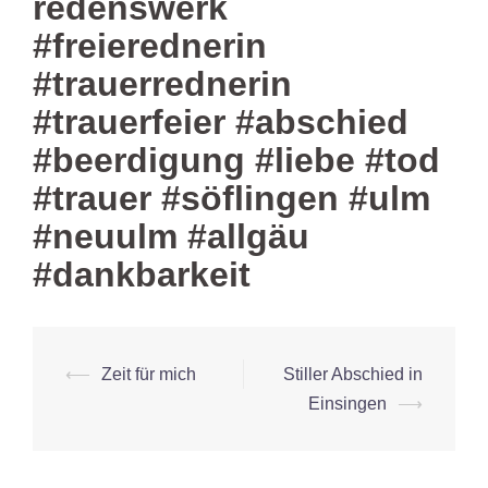
redenswerk
#freierednerin
#trauerrednerin
#trauerfeier #abschied
#beerdigung #liebe #tod
#trauer #söflingen #ulm
#neuulm #allgäu
#dankbarkeit
Beitrags-
⟵
Zeit für mich
Stiller Abschied in
Navigation
Einsingen
⟶