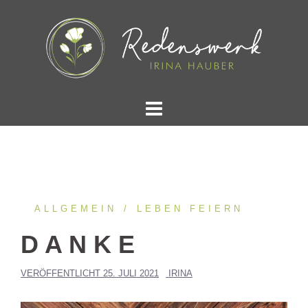
Springe
zum
Inhalt
ALLGEMEIN
LEBEN FEIERN
D A N K E
VERÖFFENTLICHT
25. JULI 2021
IRINA