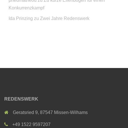
pneumatheou
zu
Zu kurze Ellenbogen für einen
Konkurrenzkampf
Ida Prinzing
zu
Zwei Jahre Redenswerk
REDENSWERK
Geratsried 9, 87547 Missen-Wilhams
+49 1522 9597207