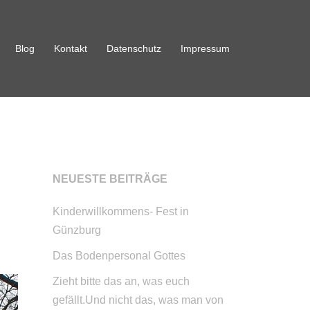
Blog
Kontakt
Datenschutz
Impressum
NEUESTE BEITRÄGE
Kinderwillkommens- Fest in
Günzburg
Das Bodenpersonal Gottes
Zieht bitte das an, was euch
gefällt.Und nicht das, was man von