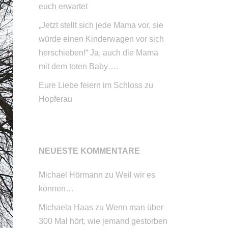
euch erwartet
„Jetzt stellt sich jede Mama vor, sie
würde einen Kinderwagen vor sich
herschieben!“ Ja, auch die Mama
mit dem toten Baby….
Eure Liebe feiern im Schloss zu
Hopferau
NEUESTE KOMMENTARE
Michael Hörmann
zu
Weil wir es
können…
Michaela Haas
zu
Wenn man über
300 Mal hört, wie jemand gestorben